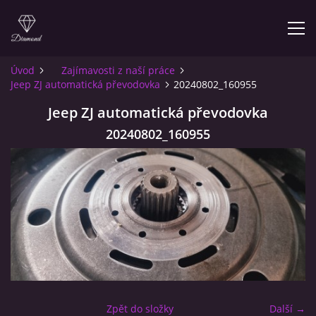
Úvod
Zajímavosti z naší práce
Jeep ZJ automatická převodovka
20240802_160955
ÚVOD
Jeep ZJ automatická převodovka
O NÁS
20240802_160955
INFO PRO ZÁKAZNÍKY
KONTAKT
© 2026 eStránky.cz
Zpět do složky
Další →