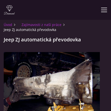
Úvod
Zajímavosti z naší práce
Jeep ZJ automatická převodovka
ÚVOD
Jeep ZJ automatická převodovka
O NÁS
INFO PRO ZÁKAZNÍKY
KONTAKT
© 2026 eStránky.cz