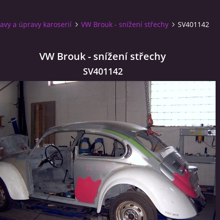
avy a úpravy karoserií
VW Brouk - snížení střechy
SV401142
VW Brouk - snížení střechy
SV401142