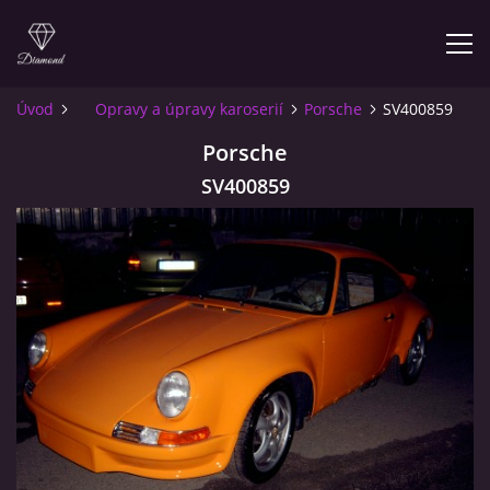
Úvod
Opravy a úpravy karoserií
Porsche
SV400859
ÚVOD
Porsche
SV400859
O NÁS
INFO PRO ZÁKAZNÍKY
KONTAKT
© 2026 eStránky.cz