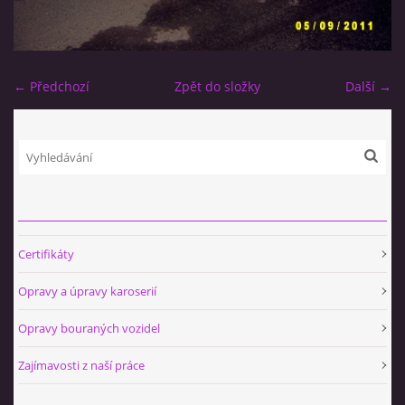
← Předchozí
Zpět do složky
Další →
Certifikáty
Opravy a úpravy karoserií
Opravy bouraných vozidel
Zajímavosti z naší práce