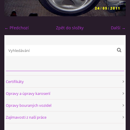
← Předchozí
Zpět do složky
Další →
Certifikáty
Opravy a úpravy karoserií
Opravy bouraných vozidel
Zajímavosti z naší práce