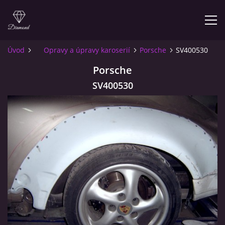
Úvod
Opravy a úpravy karoserií
Porsche
SV400530
ÚVOD
Porsche
SV400530
O NÁS
INFO PRO ZÁKAZNÍKY
KONTAKT
© 2026 eStránky.cz