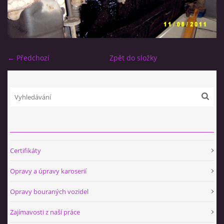
← Předchozí
Zpět do složky
Certifikáty
Opravy a úpravy karoserií
Opravy bouraných vozidel
Zajímavosti z naší práce