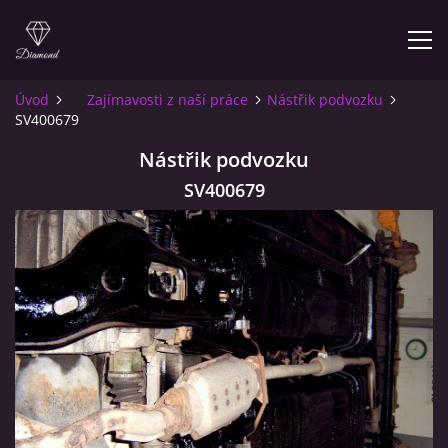
Úvod
Zajímavosti z naší práce
Nástřik podvozku
SV400679
ÚVOD
Nástřik podvozku
O NÁS
SV400679
INFO PRO ZÁKAZNÍKY
KONTAKT
© 2026 eStránky.cz