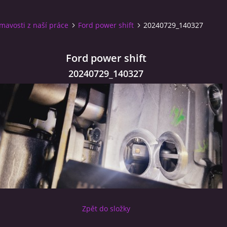
ímavosti z naší práce
Ford power shift
20240729_140327
Ford power shift
20240729_140327
Zpět do složky