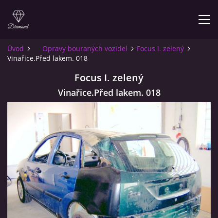
Úvod
Opravy bouraných vozidel
Focus I. zelený
Vinařice.Před lakem. 018
ÚVOD
Focus I. zelený
O NÁS
Vinařice.Před lakem. 018
INFO PRO ZÁKAZNÍKY
KONTAKT
© 2026 eStránky.cz