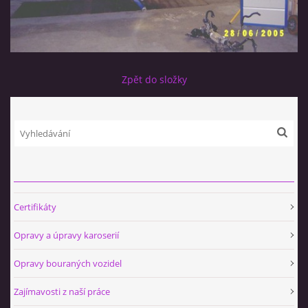
Zpět do složky
Certifikáty
Opravy a úpravy karoserií
Opravy bouraných vozidel
Zajímavosti z naší práce