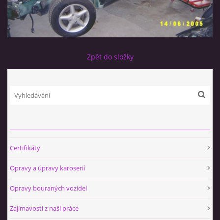
Zpět do složky
Certifikáty
Opravy a úpravy karoserií
Opravy bouraných vozidel
Zajímavosti z naší práce