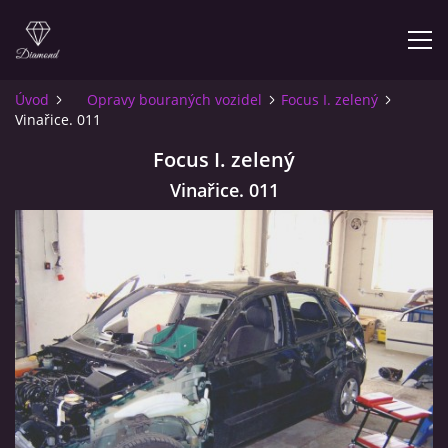
Úvod
Opravy bouraných vozidel
Focus I. zelený
Vinařice. 011
ÚVOD
Focus I. zelený
O NÁS
Vinařice. 011
INFO PRO ZÁKAZNÍKY
KONTAKT
© 2026 eStránky.cz