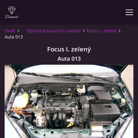
Úvod
Opravy bouraných vozidel
Focus I. zelený
Auta 013
ÚVOD
Focus I. zelený
O NÁS
Auta 013
INFO PRO ZÁKAZNÍKY
KONTAKT
© 2026 eStránky.cz