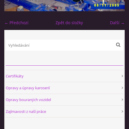
← Předchozí
Zpět do složky
Další →
Certifikáty
Opravy a úpravy karoserií
Opravy bouraných vozidel
Zajímavosti z naší práce