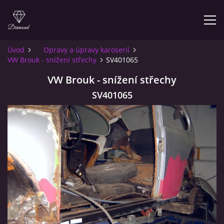
Úvod
Opravy a úpravy karoserií
VW Brouk - snížení střechy
SV401065
ÚVOD
VW Brouk - snížení střechy
O NÁS
SV401065
INFO PRO ZÁKAZNÍKY
KONTAKT
© 2026 eStránky.cz