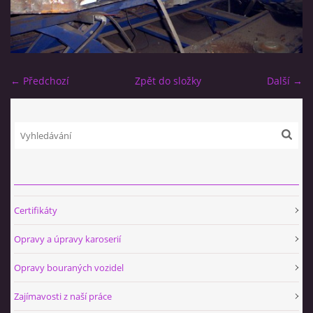
← Předchozí
Zpět do složky
Další →
Certifikáty
Opravy a úpravy karoserií
Opravy bouraných vozidel
Zajímavosti z naší práce