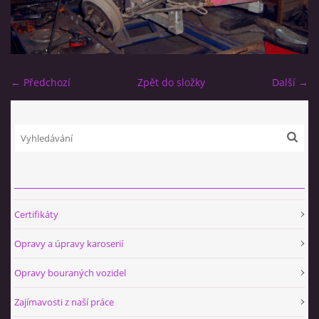
← Předchozí
Zpět do složky
Další →
Certifikáty
Opravy a úpravy karoserií
Opravy bouraných vozidel
Zajímavosti z naší práce