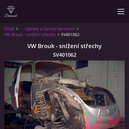
Úvod
Opravy a úpravy karoserií
VW Brouk - snížení střechy
SV401062
ÚVOD
VW Brouk - snížení střechy
O NÁS
SV401062
INFO PRO ZÁKAZNÍKY
KONTAKT
© 2026 eStránky.cz