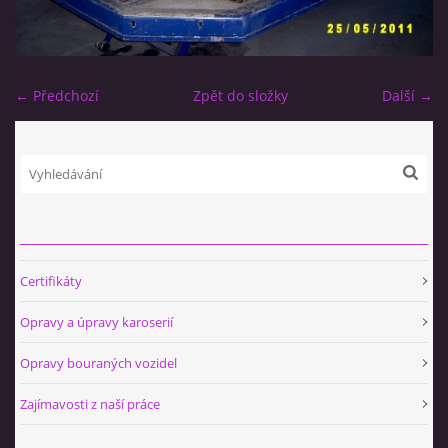
← Předchozí
Zpět do složky
Další →
Certifikáty
Opravy a úpravy karoserií
Opravy bouraných vozidel
Zajímavosti z naší práce