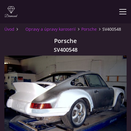
Úvod
Opravy a úpravy karoserií
Porsche
SV400548
ÚVOD
Porsche
SV400548
O NÁS
INFO PRO ZÁKAZNÍKY
KONTAKT
© 2026 eStránky.cz