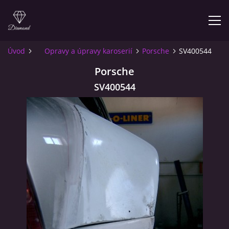
Úvod
Opravy a úpravy karoserií
Porsche
SV400544
ÚVOD
Porsche
SV400544
O NÁS
INFO PRO ZÁKAZNÍKY
KONTAKT
© 2026 eStránky.cz