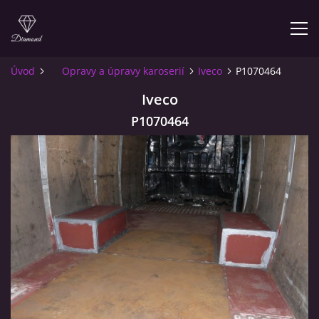
Úvod
Opravy a úpravy karoserií
Iveco
P1070464
ÚVOD
Iveco
P1070464
O NÁS
INFO PRO ZÁKAZNÍKY
KONTAKT
© 2026 eStránky.cz